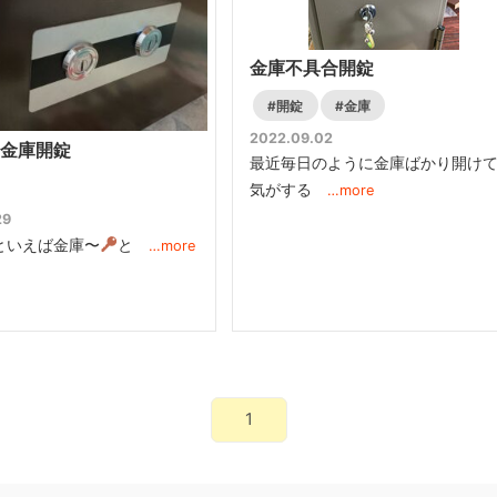
金庫不具合開錠
#開錠
#金庫
2022.09.02
金庫開錠
最近毎日のように金庫ばかり開け
気がする
…more
29
といえば金庫〜
と
…more
1