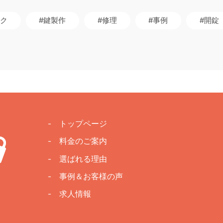
ック
#鍵製作
#修理
#事例
#開錠
- トップページ
- 料金のご案内
- 選ばれる理由
- 事例＆お客様の声
- 求人情報